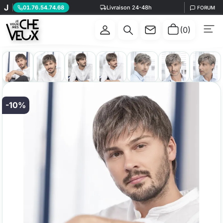
J
01.76.54.74.68
Livraison 24-48h
FORUM
La perruque homme Roger 5 Stars Ellen Wille, une 
SOMMAIRE
(0)
-10%