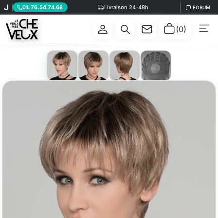
J
01.76.54.74.68
Livraison 24-48h
FORUM
La perruque femme Stop Hi Tec Ellen Wille, une pix
SOMMAIRE
(0)