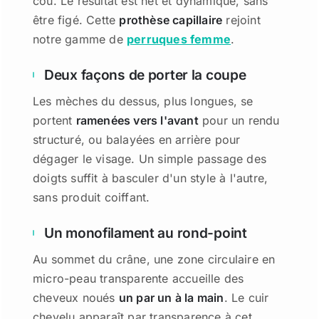
cou. Le résultat est net et dynamique, sans
être figé. Cette
prothèse capillaire
rejoint
notre gamme de
perruques femme
.
Deux façons de porter la coupe
Les mèches du dessus, plus longues, se
portent
ramenées vers l'avant
pour un rendu
structuré, ou balayées en arrière pour
dégager le visage. Un simple passage des
doigts suffit à basculer d'un style à l'autre,
sans produit coiffant.
Un monofilament au rond-point
Au sommet du crâne, une zone circulaire en
micro-peau transparente accueille des
cheveux noués
un par un à la main
. Le cuir
chevelu apparaît par transparence à cet