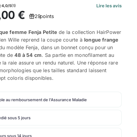
Lire les avis
4,0/5
(1)
,00 €
29
points
que femme Fenja Petite
de la collection HairPower
len Wille reprend la coupe courte à
longue frange
u modèle Fenja, dans un bonnet conçu pour un
ête de
48 à 54 cm
. Sa partie en monofilament au
 la raie assure un rendu naturel. Une réponse rare
morphologies que les tailles standard laissent
Sept coloris disponibles.
ible au remboursement de l'Assurance Maladie
dié sous 5 jours
urs sous 14 jours