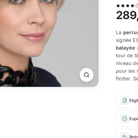
289
La
perru
signée El
balayée
d
tour de t
niveau de
pour les 
flotter. 
Élig
Expé
Reto