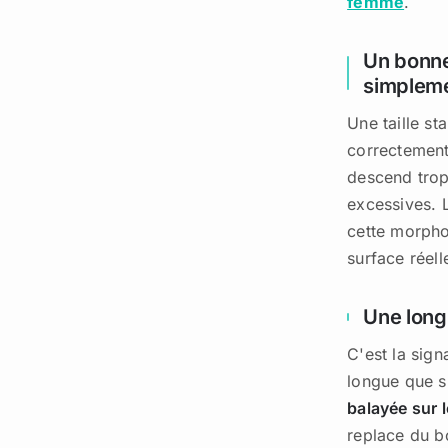
femme
.
Un bonne
simpleme
Une taille st
correctement 
descend trop
excessives. 
cette morpho
surface réell
Une long
C'est la sig
longue que s
balayée sur l
replace du bo