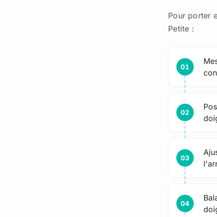
Pour porter e
Petite :
Mes
con
Pos
doi
Aju
l'ar
Bal
doi