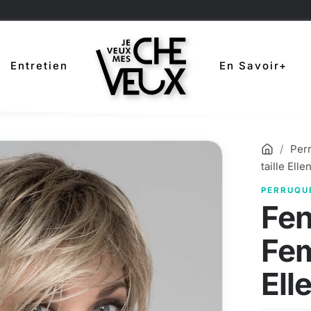
Entretien
En Savoir+
Accuei
Per
taille Elle
PERRUQU
Fen
Fem
Ell