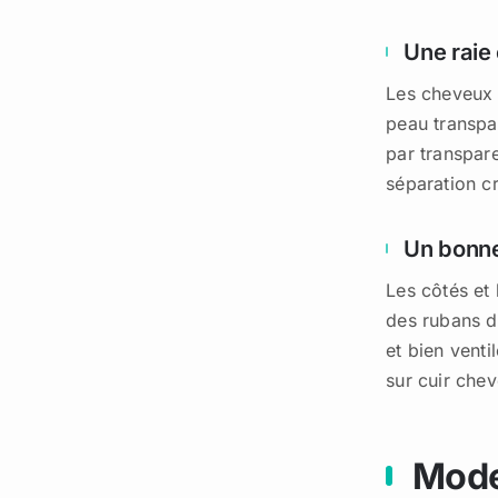
Une raie
Les cheveux
peau transpar
par transpare
séparation c
Un bonnet
Les côtés et 
des rubans d
et bien venti
sur cuir chev
Mode