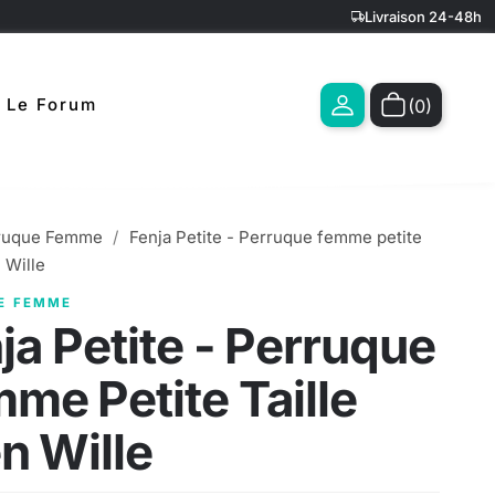
Livraison 24-48h
Le Forum
(0)
l
ruque Femme
Fenja Petite - Perruque femme petite
n Wille
E FEMME
ja Petite - Perruque
me Petite Taille
en Wille