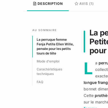
DESCRIPTION
AVIS (1)
La p
AU SOMMAIRE
Petit
La perruque femme
Fenja Petite Ellen Wille,
pour 
pensée pour les petits
tours de tête
L
Mode d'emploi
a
perr
collect
Caractéristiques
techniques
exacte
FAQ
longue frang
bonnet dimen
Cette
prothès
sur le march