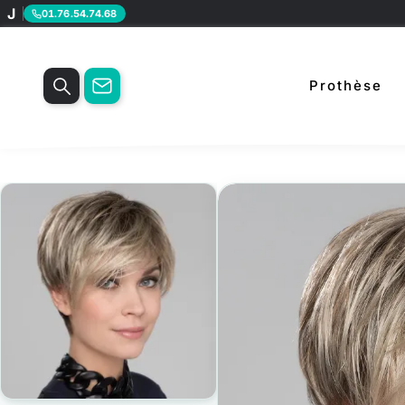
J
01.76.54.74.68
Prothèse