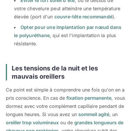
Éviter le fort soleil d'été
, où le dessus de
votre chevelure peut atteindre une température
élevée (port d'un
couvre-tête recommandé
).
Opter pour une implantation par nœud dans
le polyuréthane
, qui est l'implantation la plus
résistante.
Les tensions de la nuit et les
mauvais oreillers
Ce point est simple à comprendre une fois qu'on en a
pris conscience. En cas de
fixation permanente
, vous
dormez avec votre complément capillaire pendant de
longues heures. Si vous avez un
sommeil agité
, un
oreiller trop volumineux
ou de
grandes longueurs de
cheveux non protégées
, votre chevelure subit des