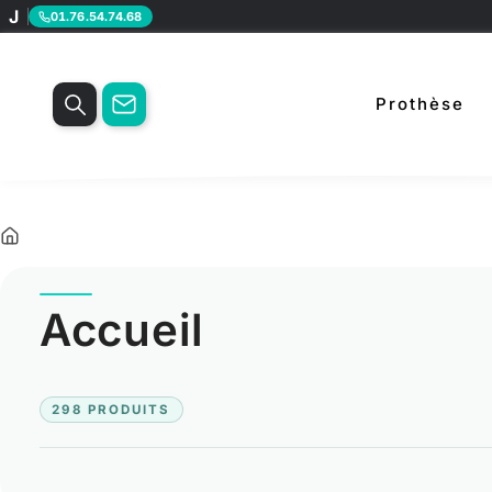
J
01.76.54.74.68
Prothèse
Accueil
Accueil
298 PRODUITS