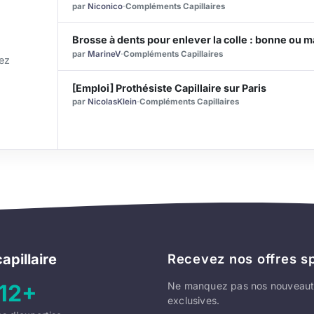
par
Niconico
·
Compléments Capillaires
Brosse à dents pour enlever la colle : bonne ou m
par
MarineV
·
Compléments Capillaires
ez
[Emploi] Prothésiste Capillaire sur Paris
par
NicolasKlein
·
Compléments Capillaires
apillaire
Recevez nos offres s
12+
Ne manquez pas nos nouveaut
exclusives.