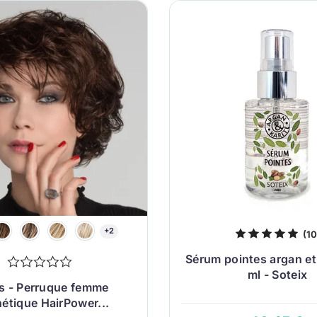
+2
(10
Sérum pointes argan et
ml - Soteix
is - Perruque femme
étique HairPower...