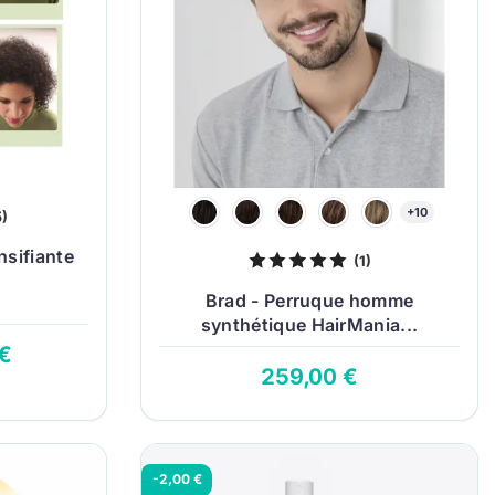
+10
5)
sifiante
(1)
Brad - Perruque homme
synthétique HairMania...
 €
259,00 €
-2,00 €