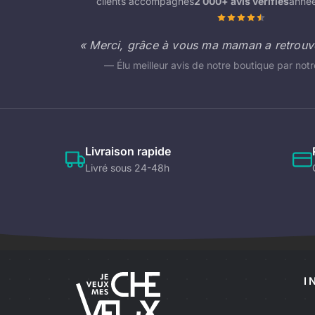
clients accompagnés
2 000+ avis vérifiés
année
« Merci, grâce à vous ma maman a retrouvé
— Élu meilleur avis de notre boutique par not
Livraison rapide
Livré sous 24-48h
I