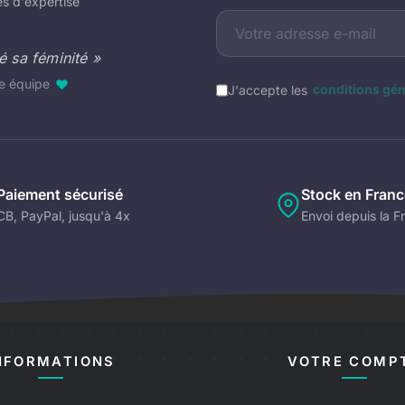
s d'expertise
 sa féminité »
re équipe
♥
J'accepte les
conditions gén
Paiement sécurisé
Stock en Franc
CB, PayPal, jusqu'à 4x
Envoi depuis la F
NFORMATIONS
VOTRE COMP