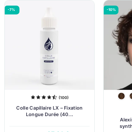
-7%
-10%
(100)
Colle Capillaire LX – Fixation
Longue Durée (40...
Alex
synth