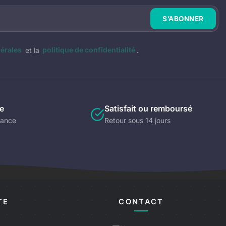
érales
et la
politique de confidentialité
.
e
Satisfait ou remboursé
rance
Retour sous 14 jours
TE
CONTACT