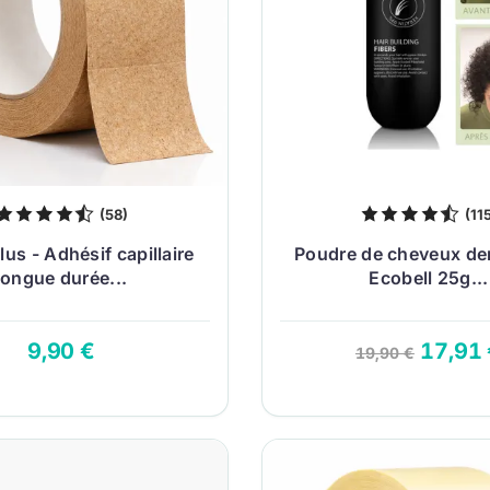
(58)
(11
us - Adhésif capillaire
Poudre de cheveux den
longue durée...
Ecobell 25g...
9,90 €
17,91
19,90 €