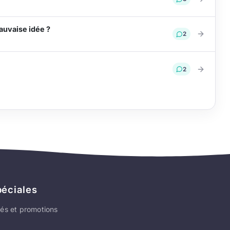
auvaise idée ?
2
2
péciales
és et promotions