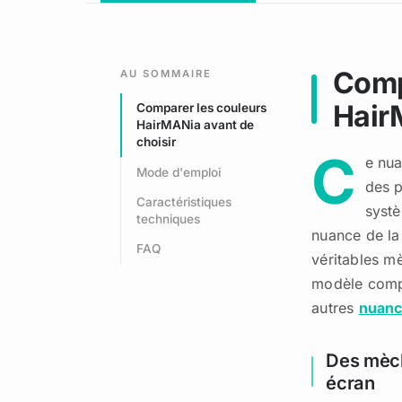
Comp
AU SOMMAIRE
Hair
Comparer les couleurs
HairMANia avant de
choisir
C
e nua
Mode d'emploi
des p
Caractéristiques
systè
techniques
nuance de la
FAQ
véritables mè
modèle compa
autres
nuanc
Des mèch
écran