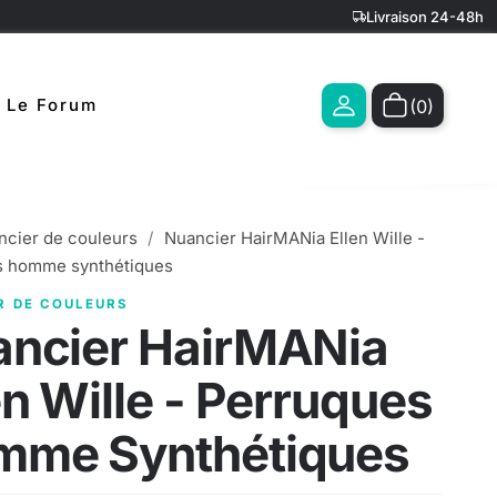
Livraison 24-48h
Le Forum
(0)
l
ncier de couleurs
Nuancier HairMANia Ellen Wille -
s homme synthétiques
R DE COULEURS
ncier HairMANia
en Wille - Perruques
mme Synthétiques