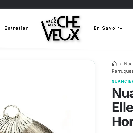
Entretien
En Savoir+
Accuei
Nua
Perruque
NUANCIE
Nua
Ell
Ho