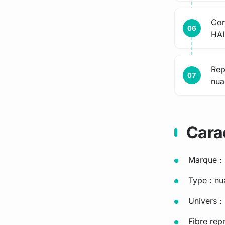
Con
HAI
Rep
nua
Cara
Marque : 
Type : nu
Univers 
Fibre rep