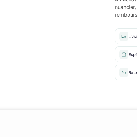
nuancier
rembours
Livr
Expé
Reto