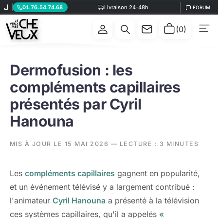
J
01.76.54.74.68
Livraison 24-48h
FORUM
(0)
Dermofusion : les
compléments capillaires
présentés par Cyril
Hanouna
MIS À JOUR LE 15 MAI 2026 — LECTURE : 3 MINUTES
Les
compléments capillaires
gagnent en popularité,
et un événement télévisé y a largement contribué :
l'animateur
Cyril Hanouna
a présenté à la télévision
ces systèmes capillaires, qu'il a appelés
«