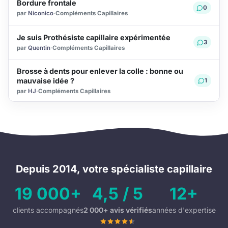
Bordure frontale
0
par
Niconico
·
Compléments Capillaires
Je suis Prothésiste capillaire expérimentée
3
par
Quentin
·
Compléments Capillaires
Brosse à dents pour enlever la colle : bonne ou
mauvaise idée ?
1
par
HJ
·
Compléments Capillaires
Depuis 2014, votre spécialiste capillaire
19 000+
4,5 / 5
12+
clients accompagnés
2 000+ avis vérifiés
années d'expertise